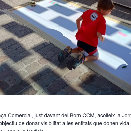
laça Comercial, just davant del Born CCM, acolleix la Jorn
l’objectiu de donar visibilitat a les entitats que donen vida
i cap a la tradició.