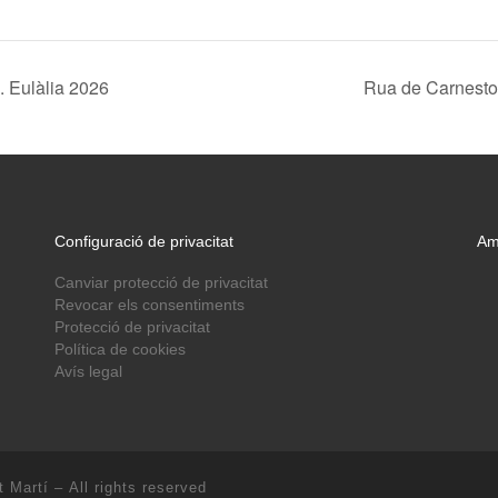
. Eulàlia 2026
Rua de Carnestol
Configuració de privacitat
Am
Canviar protecció de privacitat
Revocar els consentiments
Protecció de privacitat
Política de cookies
Avís legal
t Martí
– All rights reserved