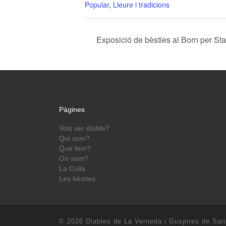
Popular
,
Lleure i tradicions
Exposició de bèsties al Born per Sta
Pàgines
Vols ser diable?
Qui som?
Què fem?
On som?
La Colla
Les bèsties
© 2026
Diables de La Verneda i Guspires de San