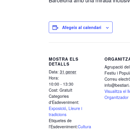
Afegeix al calendari
MOSTRA ELS
ORGANITZ
DETALLS
Agrupació del 
Data:
31 gener
Festiu i Popul
Hora:
Correu electr
10:00 - 13:30
info@bestiari.
Cost:
Gratuït
Visualitza el 
Categories
Organitzador
d'Esdeveniment:
Exposició
,
Lleure i
tradicions
Etiquetes de
l'Esdeveniment:
Cultura