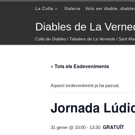
Skip to content
La Colla
Galeria
Vols ser diable, diabl
Diables de La Verne
Colla de Diables i Tabalers de La Verneda i Sant Mar
« Tots els Esdeveniments
Aquest esdeveniment ja ha passat.
Jornada Lúdic
GRATUÏT
31 gener @ 10:00
-
13:30