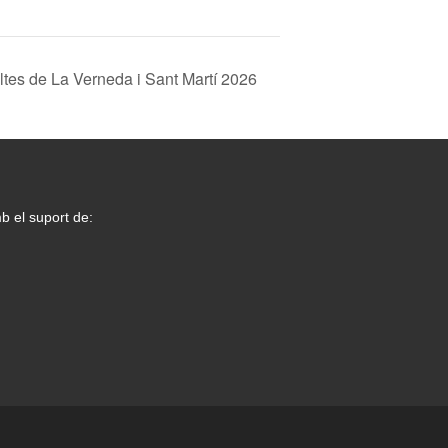
tes de La Verneda i Sant Martí 2026
b el suport de: