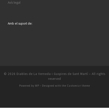
Avís legal
Amb el suport de:
© 2026
Diables de La Verneda i Guspires de Sant Martí
– All rights
reserved
Powered by
WP
– Designed with the
Customizr theme