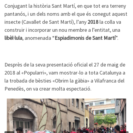
Conjugant la història Sant Martí, en que tot era terreny
pantanós, i un dels noms amb el que és conegut aquest
insecte (Cavallet de Sant Martí), l’any
2018
la colla va
construïr i incorporar un nou membre a l’entitat, una
libèl·lula
, anomenada “
Espiadimonis de Sant Martí
”.
Desprès de la seva presentació oficial el 27 de maig de
2018 al «Popularri», vam mostrar-lo a tota Catalunya a
la trobada de bèsties «Obrim la gàbia» a Vilafranca del
Penedès, on va crear molta espectació.